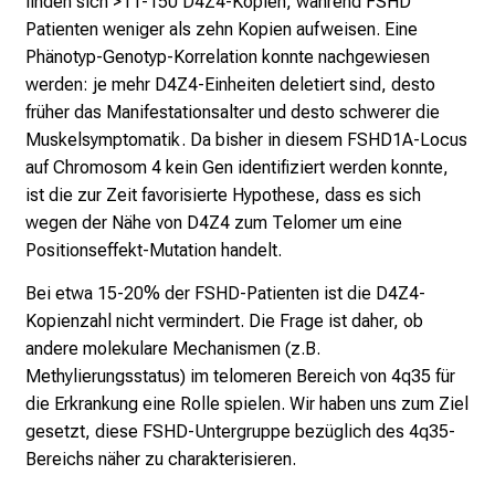
finden sich >11-150 D4Z4-Kopien, während FSHD
Patienten weniger als zehn Kopien aufweisen. Eine
Phänotyp-Genotyp-Korrelation konnte nachgewiesen
werden: je mehr D4Z4-Einheiten deletiert sind, desto
früher das Manifestationsalter und desto schwerer die
Muskelsymptomatik. Da bisher in diesem FSHD1A-Locus
auf Chromosom 4 kein Gen identifiziert werden konnte,
ist die zur Zeit favorisierte Hypothese, dass es sich
wegen der Nähe von D4Z4 zum Telomer um eine
Positionseffekt-Mutation handelt.
Bei etwa 15-20% der FSHD-Patienten ist die D4Z4-
Kopienzahl nicht vermindert. Die Frage ist daher, ob
andere molekulare Mechanismen (z.B.
Methylierungsstatus) im telomeren Bereich von 4q35 für
die Erkrankung eine Rolle spielen. Wir haben uns zum Ziel
gesetzt, diese FSHD-Untergruppe bezüglich des 4q35-
Bereichs näher zu charakterisieren.